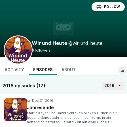
FOLLOW
@wir_und_heute
Wir und Heute
0 followers
ACTIVITY
EPISODES
ABOUT
2016 episodes (17)
2016
Jahresende
Martin Kaysh und David Schraven blicken zurück in ein
35:40
bescheidenes Jahr und schauen nach vorne in ein
hoffentlich netteres. Es wird Zeit auf viele Dinge zu
achten. Auf den Hass, die Fehlinformationen und das