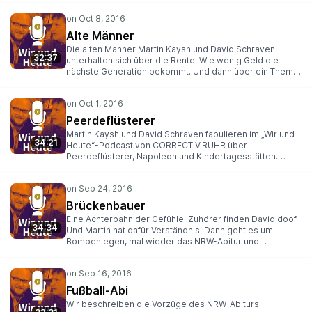
alle gemeinsam.
Ruhrbarone hatten den Fall aufgedeckt. Außerdem
diskutieren die beiden Jungs darüber, welches System
hinter der Verbindung zwischen Peggy und den NSU-
Alte Männer
Nazis stecken könnte, warum die Ruhrbühnen den
Die alten Männer Martin Kaysh und David Schraven
Kulturetats im Revier schaden und was eine
32:37
unterhalten sich über die Rente. Wie wenig Geld die
Vierfachsteckdose mit sächsischen Verhältnissen zu tun
nächste Generation bekommt. Und dann über ein Thema,
hat.
das NRW beschäftigt, aber die Politik nicht. Ansonsten
bohrt der Zahnarzt dermaßen laut, dass man sein
eigenes Wort kaum versteht. Aber wir gewöhnen uns
dran. Am Schluss geht es um das Theater Dortmund. Und
Peerdeflüsterer
David packt den imaginären Seidenschal aus.
Martin Kaysh und David Schraven fabulieren im „Wir und
34:21
Heute“-Podcast von CORRECTIV.RUHR über
Peerdeflüsterer, Napoleon und Kindertagesstätten.
Letztere sind zu teuer. Erstere am Ende erfolglos. Und
zum Schluss gibt es Geschenke. Der Lolli der
Stahllindustrie allerdings zerfällt.
Brückenbauer
Eine Achterbahn der Gefühle. Zuhörer finden David doof.
34:34
Und Martin hat dafür Verständnis. Dann geht es um
Bombenlegen, mal wieder das NRW-Abitur und
Gesamtschulen. Sowie eine Reihe von Immobilien.
Martins Vermieterin meldet sich. Am Ende wird der
Kapitalismus gelobt, weil sich immer einer findet, der
sich für Dich in die Schlange stellt.
Fußball-Abi
Wir beschreiben die Vorzüge des NRW-Abiturs: