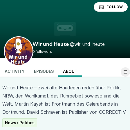
FOLLOW
@wir_und_heute
Wir und Heute
0 followers
ACTIVITY
EPISODES
ABOUT
Wir und Heute – zwei alte Haudegen reden über Politik,
NRW, den Wahlkampf, das Ruhrgebiet sowieso und die
Welt. Martin Kaysh ist Frontmann des Geierabends in
Dortmund. David Schraven ist Publisher von CORRECTIV.
News › Politics