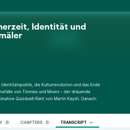
rzeit, Identität und
mäler
entitätspolitik, die Kulturrevolution und das Ende
onafälle von Tönnies und Moers – der dräuende
imative Quizduell-Rant von Martin Kaysh. Danach:
Y
0
CHAPTERS
0
TRANSCRIPT
–