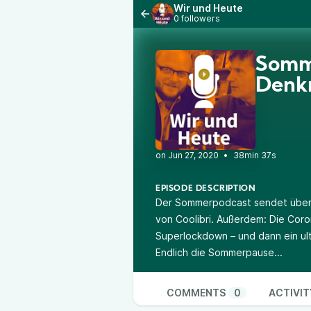
Wir und Heute
0 followers
Somme
Denk
•
38min 37s
EPISODE DESCRIPTION
Der Sommerpodcast sendet über Id
von Coolibri. Außerdem: Die Cor
Superlockdown – und dann ein ult
Endlich die Sommerpause...
COMMENTS
0
ACTIVIT