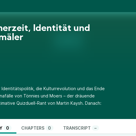
rzeit, Identität und
mäler
entitätspolitik, die Kulturrevolution und das Ende
onafälle von Tönnies und Moers – der dräuende
imative Quizduell-Rant von Martin Kaysh. Danach:
Y
0
CHAPTERS
0
TRANSCRIPT
–