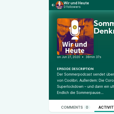
Wir und Heute
0 followers
Somme
Denk
•
38min 37s
EPISODE DESCRIPTION
Der Sommerpodcast sendet über Id
von Coolibri. Außerdem: Die Cor
Superlockdown – und dann ein ult
Endlich die Sommerpause...
COMMENTS
0
ACTIVIT