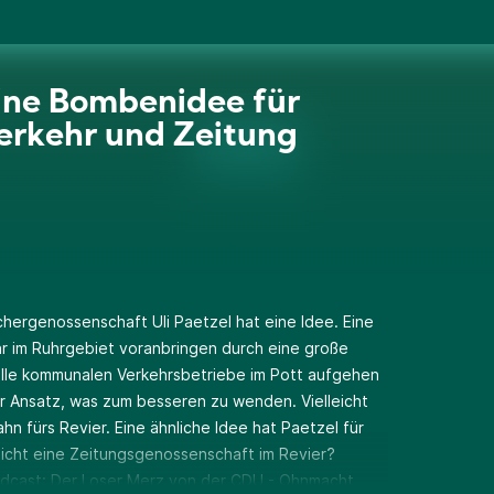
 'ne Bombenidee für
rkehr und Zeitung
chergenossenschaft Uli Paetzel hat eine Idee. Eine
hr im Ruhrgebiet voranbringen durch eine große
alle kommunalen Verkehrsbetriebe im Pott aufgehen
er Ansatz, was zum besseren zu wenden. Vielleicht
n fürs Revier. Eine ähnliche Idee hat Paetzel für
icht eine Zeitungsgenossenschaft im Revier?
odcast: Der Loser Merz von der CDU - Ohnmacht