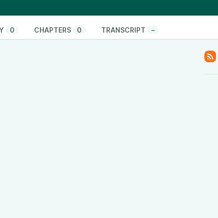
, ein Kandidat für Dortmund und fernsehende
Y
0
CHAPTERS
0
TRANSCRIPT
–