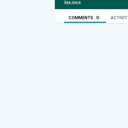
gegenüber den Massakern im Iran
Taxifahrer. Hört rein!
COMMENTS
0
ACTIVIT