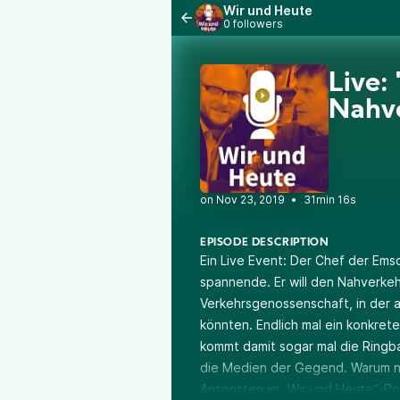
Wir und Heute
0 followers
Live:
Nahve
•
31min 16s
EPISODE DESCRIPTION
Ein Live Event: Der Chef der Ems
spannende. Er will den Nahverke
Verkehrsgenossenschaft, in der 
könnten. Endlich mal ein konkret
kommt damit sogar mal die Ringbah
die Medien der Gegend. Warum n
Ansonsten im „Wir und Heute“-P