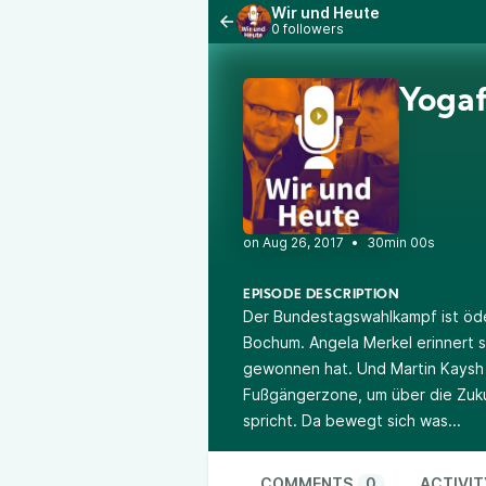
Wir und Heute
0 followers
Yogaf
•
30min 00s
EPISODE DESCRIPTION
Der Bundestagswahlkampf ist öd
Bochum. Angela Merkel erinnert s
gewonnen hat. Und Martin Kaysh s
Fußgängerzone, um über die Zukun
spricht. Da bewegt sich was...
COMMENTS
0
ACTIVIT