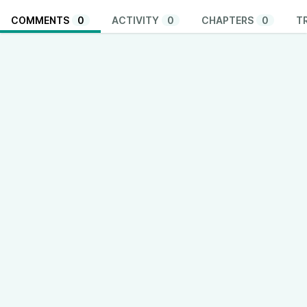
COMMENTS
0
ACTIVITY
0
CHAPTERS
0
T