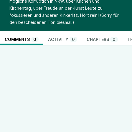
mögliche Korruption in NRW, über Kirchen und
Kirchentag, über Freude an der Kunst Leute zu
fokussieren und anderen Kinkerlitz. Hört rein! (Sorry für
den bescheidenen Ton diesmal.)
COMMENTS
0
ACTIVITY
0
CHAPTERS
0
T