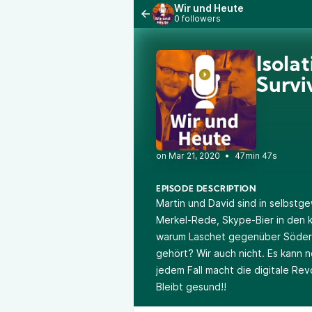
Wir und Heute
0 followers
Isola
Surv
•
47min 47s
EPISODE DESCRIPTION
Martin und David sind in selbstg
Merkel-Rede, Skype-Bier in den 
warum Laschet gegenüber Söder a
gehört? Wir auch nicht. Es kann n
jedem Fall macht die digitale Re
Bleibt gesund!!