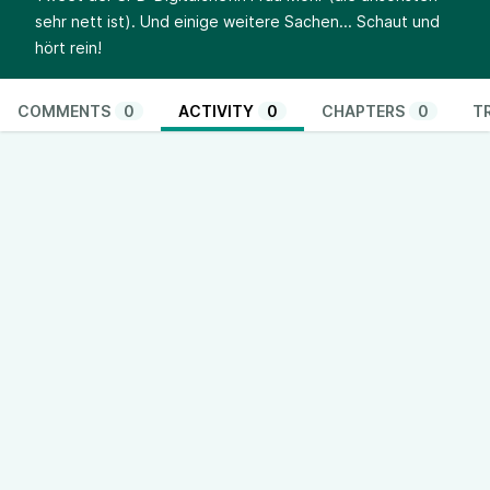
sehr nett ist). Und einige weitere Sachen... Schaut und
hört rein!
COMMENTS
0
ACTIVITY
0
CHAPTERS
0
T