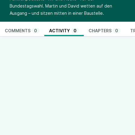
Bundestagswahl. Martin und David wetten auf den
Ausgang – und sitzen mitten in einer Baustelle.
COMMENTS
0
ACTIVITY
0
CHAPTERS
0
T