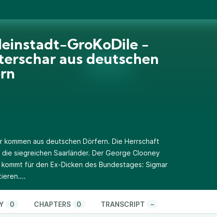
leinstadt-GroKoDile -
terschar aus deutschen
rn
er kommen aus deutschen Dörfern. Die Herrschaft
die siegreichen Saarländer. Der George Clooney
 kommt für den Ex-Dicken des Bundestages: Sigmar
ieren....
Y
0
CHAPTERS
0
TRANSCRIPT
–