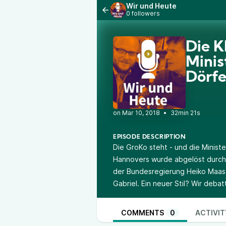
Wir und Heute
0 followers
Die K
Minis
Dörfe
•
32min 21s
EPISODE DESCRIPTION
Die GroKo steht - und die Minist
Hannovers wurde abgelöst durch 
der Bundesregierung Heiko Maas
Gabriel. Ein neuer Stil? Wir debatt
COMMENTS
0
ACTIVIT