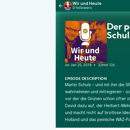
Wir und Heute
0 followers
Der p
Schul
•
32min 12s
EPISODE DESCRIPTION
Martin Schulz – und mit ihm die 
wahrnehmen und mitregieren - ode
vor der die Grünen schon öfter s
David dazu auf, der Herbert-Wehn
und macht nicht auf brotlose Ideo
Holland und das peinliche WAZ-Pa