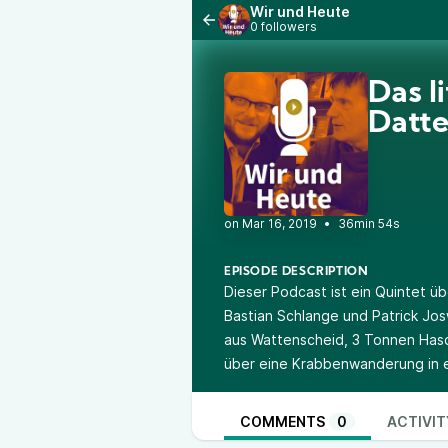
Wir und Heute
0 followers
Das l
Datte
•
36min 54s
EPISODE DESCRIPTION
Dieser Podcast ist ein Quintet üb
Bastian Schlange und Patrick Jo
aus Wattenscheid, 3 Tonnen Hasch
über eine Krabbenwanderung in e
COMMENTS
0
ACTIVIT