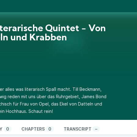
iterarische Quintet - Von
ln und Krabben
er alles was literarisch Spaß macht. Till Beckmann,
swig reden mit uns über das Ruhrgebiet, James Bond
isch für Frau von Opel, das Ekel von Datteln und
in Hochhaus. Schaut rein!
Y
0
CHAPTERS
0
TRANSCRIPT
–