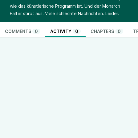
wie das künstlerische Programm ist. Und der Monarch
Falter stirbt aus. Viele schlechte Nachrichten. Leider.
COMMENTS
0
ACTIVITY
0
CHAPTERS
0
T