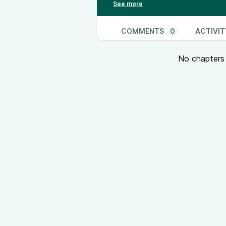
Begegnung mit ihm erinnern....
COMMENTS
0
ACTIVIT
No chapters a