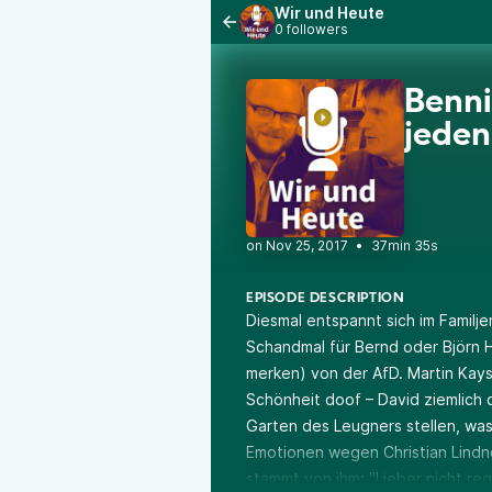
Wir und Heute
0 followers
Benni
jeden
•
37min 35s
EPISODE DESCRIPTION
Diesmal entspannt sich im Familj
Schandmal für Bernd oder Björn
merken) von der AfD. Martin Kays
Schönheit doof – David ziemlich 
Garten des Leugners stellen, w
Emotionen wegen Christian Lindne
stammt von ihm: "Lieber nicht regi