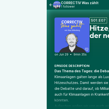
CORRECTIV Was zählt
1 follower
S01:E07
Hitze
der n
•
9min 35s
EPISODE DESCRIPTION
Das Thema des Tages: die Deba
Klimaanlagen galten lange als Lux
Hitzeschutzes. Damit werden sie 
die Debatte und darauf, ob Milli
auch für Klimaanlagen in Kranke
könnten.
Außerdem wollen wir von euch wis