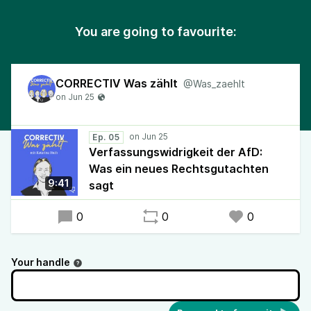
You are going to favourite:
CORRECTIV Was zählt
@Was_zaehlt
Ep. 05
Verfassungswidrigkeit der AfD:
Was ein neues Rechtsgutachten
9:41
sagt
0
0
0
Your handle