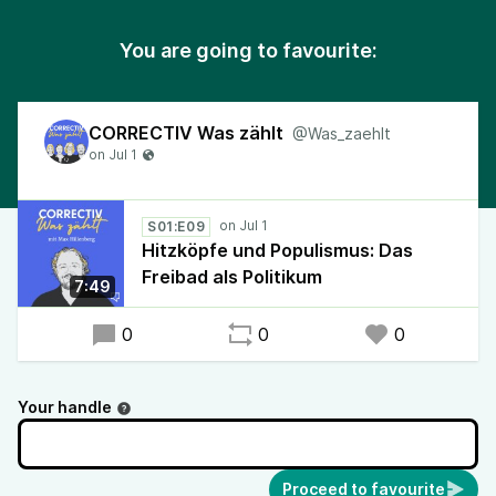
You are going to favourite:
CORRECTIV Was zählt
@Was_zaehlt
S01:E09
Hitzköpfe und Populismus: Das
Freibad als Politikum
7:49
0
0
0
Your handle
Proceed to favourite